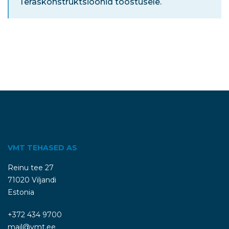
Teraskonstruktsioonid tööstusele.
VMT TEHASED AS
Reinu tee 27
71020 Viljandi
Estonia
+372 434 9700
mail@vmt.ee